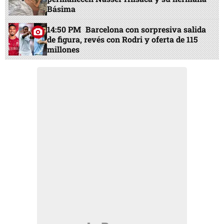
Básima
14:50 PM
Barcelona con sorpresiva salida
de figura, revés con Rodri y oferta de 115
millones