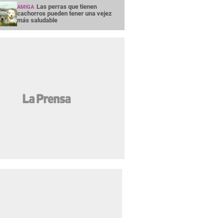
Las perras que tienen
AMIGA
cachorros pueden tener una vejez
más saludable