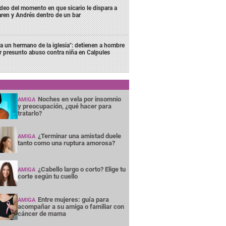
deo del momento en que sicario le dispara a
ren y Andrés dentro de un bar
ra un hermano de la iglesia": detienen a hombre
r presunto abuso contra niña en Calpules
Noches en vela por insomnio
AMIGA
y preocupación, ¿qué hacer para
tratarlo?
¿Terminar una amistad duele
AMIGA
tanto como una ruptura amorosa?
¿Cabello largo o corto? Elige tu
AMIGA
corte según tu cuello
Entre mujeres: guía para
AMIGA
acompañar a su amiga o familiar con
cáncer de mama