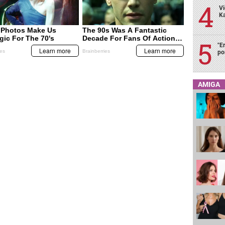
Vi
Ka
"E
po
AMIGA