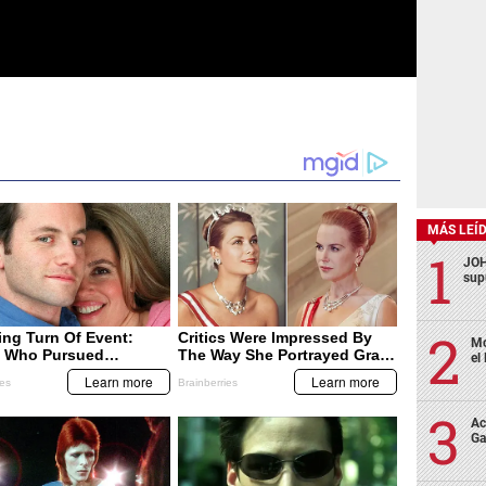
MÁS LEÍ
JOH
sup
Mo
el
Ac
Ga