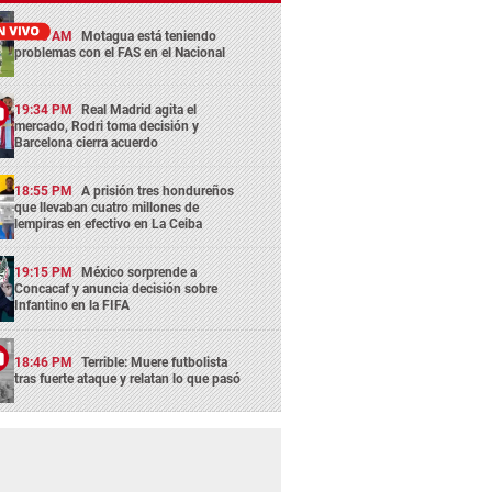
11:45 AM
Motagua está teniendo
problemas con el FAS en el Nacional
19:34 PM
Real Madrid agita el
mercado, Rodri toma decisión y
Barcelona cierra acuerdo
18:55 PM
A prisión tres hondureños
que llevaban cuatro millones de
lempiras en efectivo en La Ceiba
19:15 PM
México sorprende a
Concacaf y anuncia decisión sobre
Infantino en la FIFA
18:46 PM
Terrible: Muere futbolista
tras fuerte ataque y relatan lo que pasó