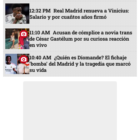
12:32 PM
Real Madrid renueva a Vinicius:
Salario y por cuañtos años firmó
11:10 AM
Acusan de cómplice a novia trans
de César Gastélum por su curiosa reacción
en vivo
10:40 AM
¿Quién es Diomande? El fichaje
‘bomba’ del Madrid y la tragedia que marcó
su vida