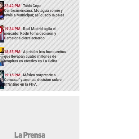
22:42 PM
Tabla Copa
Centroamericana: Motagua sonríe y
revés a Municipal; así quedó la pelea
19:34 PM
Real Madrid agita el
mercado, Rodri toma decisión y
Barcelona cierra acuerdo
18:55 PM
A prisión tres hondureños
que llevaban cuatro millones de
lempiras en efectivo en La Ceiba
19:15 PM
México sorprende a
Concacaf y anuncia decisión sobre
Infantino en la FIFA