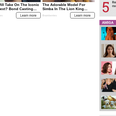
Re
cu
AMIGA