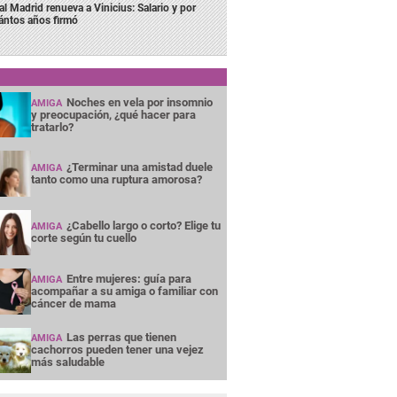
al Madrid renueva a Vinicius: Salario y por
ántos años firmó
Noches en vela por insomnio
AMIGA
y preocupación, ¿qué hacer para
tratarlo?
¿Terminar una amistad duele
AMIGA
tanto como una ruptura amorosa?
¿Cabello largo o corto? Elige tu
AMIGA
corte según tu cuello
Entre mujeres: guía para
AMIGA
acompañar a su amiga o familiar con
cáncer de mama
Las perras que tienen
AMIGA
cachorros pueden tener una vejez
más saludable