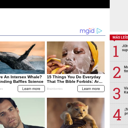
MÁS LEÍ
JOH
sup
Mo
fi
Vi
Ka
¡T
pr