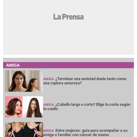
AMIGA
¿Terminar una amistad duele tanto como
AMIGA
una ruptura amorosa?
¿Cabello largo o corto? Elige tu corte según
AMIGA
tu cuello
Entre mujeres: guía para acompañar a su
AMIGA
amiga o familiar con cáncer de mama