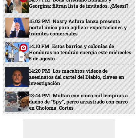
Georgina: filtran lista de invitados, ¿Messi?
15:03 PM
Nasry Asfura lanza presenta
portal único para agilizar exportaciones y
trámites comerciales
14:10 PM
Estos barrios y colonias de
Honduras no tendrán energía este miércoles
5 de agosto
14:20 PM
Los macabros videos de
asesinatos del cartel del Diablo, claves en
investigación
13:44 PM
Multan con cinco mil lempiras a
dueño de "Spy", perro arrastrado con carro
en Choloma, Cortés