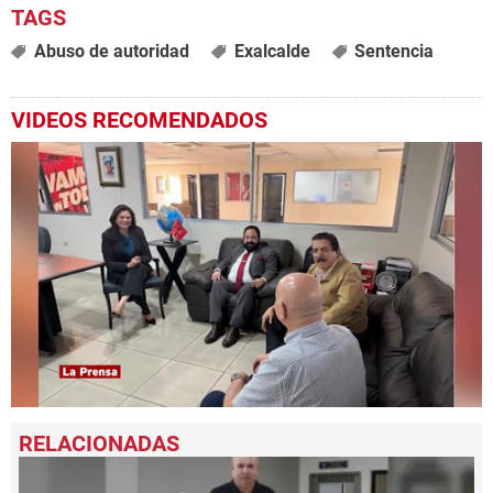
Abuso de autoridad
Exalcalde
Sentencia
VIDEOS RECOMENDADOS
0
seconds
of
1
minute,