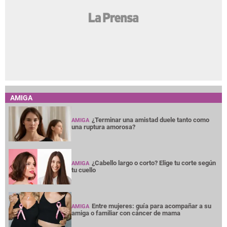
AMIGA
¿Terminar una amistad duele tanto como
AMIGA
una ruptura amorosa?
¿Cabello largo o corto? Elige tu corte según
AMIGA
tu cuello
Entre mujeres: guía para acompañar a su
AMIGA
amiga o familiar con cáncer de mama