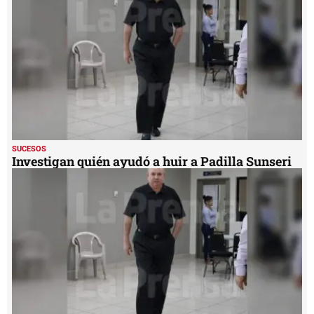
23
seconds
SUCESOS
Investigan quién ayudó a huir a Padilla Sunseri