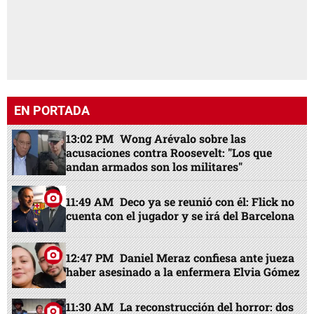
EN PORTADA
13:02 PM
Wong Arévalo sobre las
acusaciones contra Roosevelt: "Los que
andan armados son los militares"
11:49 AM
Deco ya se reunió con él: Flick no
cuenta con el jugador y se irá del Barcelona
12:47 PM
Daniel Meraz confiesa ante jueza
haber asesinado a la enfermera Elvia Gómez
11:30 AM
La reconstrucción del horror: dos