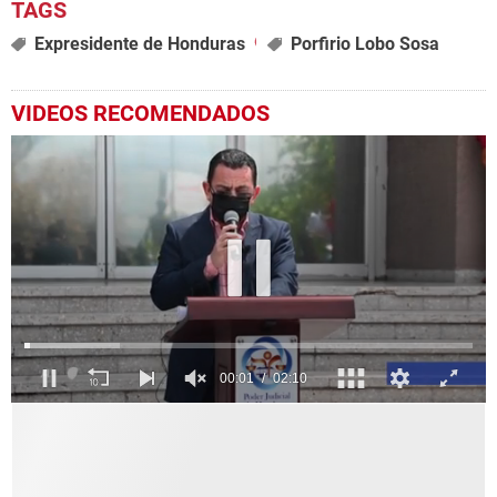
Expresidente de Honduras
Porfirio Lobo Sosa
VIDEOS RECOMENDADOS
0
seconds
of
2
minutes,