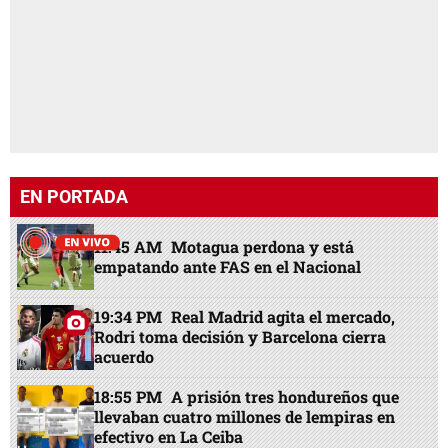
EN PORTADA
11:45 AM
Motagua perdona y está
empatando ante FAS en el Nacional
19:34 PM
Real Madrid agita el mercado,
Rodri toma decisión y Barcelona cierra
acuerdo
18:55 PM
A prisión tres hondureños que
llevaban cuatro millones de lempiras en
efectivo en La Ceiba