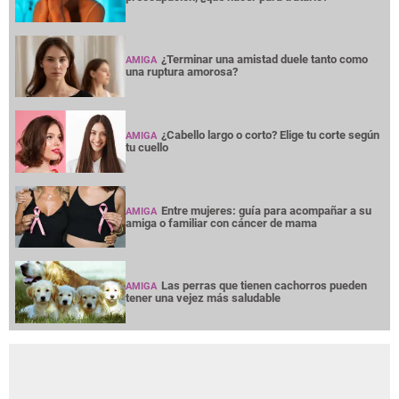
¿Terminar una amistad duele tanto como
AMIGA
una ruptura amorosa?
¿Cabello largo o corto? Elige tu corte según
AMIGA
tu cuello
Entre mujeres: guía para acompañar a su
AMIGA
amiga o familiar con cáncer de mama
Las perras que tienen cachorros pueden
AMIGA
tener una vejez más saludable