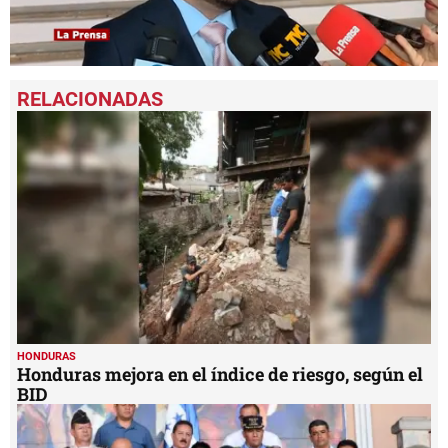
0
seconds
of
4
minutes,
58
seconds
HONDURAS
Honduras mejora en el índice de riesgo, según el
BID