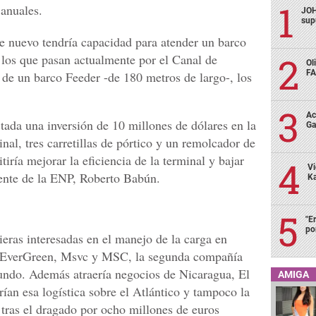
anuales.
JOH
sup
le nuevo tendría capacidad para atender un barco
los que pasan actualmente por el Canal de
Ol
FA
de un barco Feeder -de 180 metros de largo-, los
Ac
tada una inversión de 10 millones de dólares en la
Ga
nal, tres carretillas de pórtico y un remolcador de
iría mejorar la eficiencia de la terminal y bajar
Vi
erente de la ENP, Roberto Babún.
Ka
"E
po
ieras interesadas en el manejo de la carga en
on EverGreen, Msvc y MSC, la segunda compañía
ndo. Además atraería negocios de Nicaragua, El
AMIGA
ían esa logística sobre el Atlántico y tampoco la
tras el dragado por ocho millones de euros