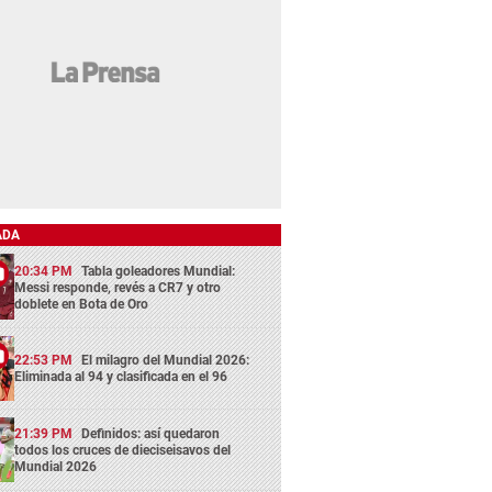
ADA
20:34 PM
Tabla goleadores Mundial:
Messi responde, revés a CR7 y otro
doblete en Bota de Oro
22:53 PM
El milagro del Mundial 2026:
Eliminada al 94 y clasificada en el 96
21:39 PM
Definidos: así quedaron
todos los cruces de dieciseisavos del
Mundial 2026