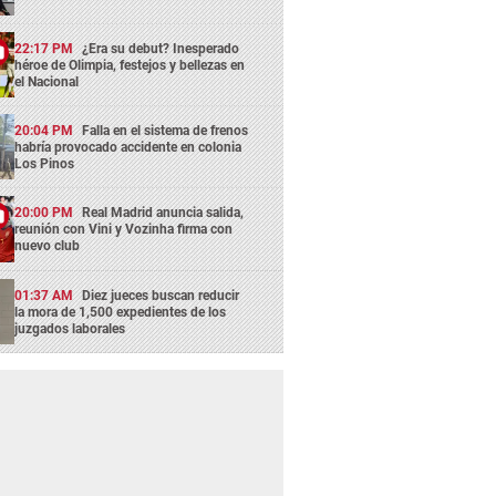
22:17 PM
¿Era su debut? Inesperado
héroe de Olimpia, festejos y bellezas en
el Nacional
20:04 PM
Falla en el sistema de frenos
habría provocado accidente en colonia
Los Pinos
20:00 PM
Real Madrid anuncia salida,
reunión con Vini y Vozinha firma con
nuevo club
01:37 AM
Diez jueces buscan reducir
la mora de 1,500 expedientes de los
juzgados laborales