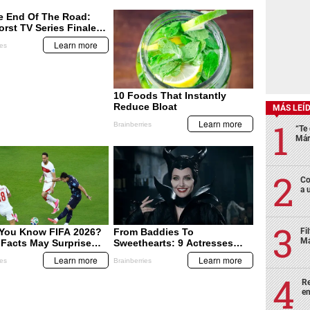
MÁS LEÍ
“Te 
Már
Co
a 
Fi
Má
Re
en