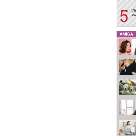
Ca
as
AMIGA