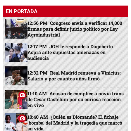
EN PORTADA
12:56 PM
Congreso envía a verificar 14,000
firmas para definir juicio político por Ley
Agroindustrial
12:17 PM
JOH le responde a Dagoberto
Aspra ante supuestas amenazas en
audiencia
12:32 PM
Real Madrid renueva a Vinicius:
Salario y por cuañtos años firmó
11:10 AM
Acusan de cómplice a novia trans
de César Gastélum por su curiosa reacción
en vivo
10:40 AM
¿Quién es Diomande? El fichaje
‘bomba’ del Madrid y la tragedia que marcó
su vida