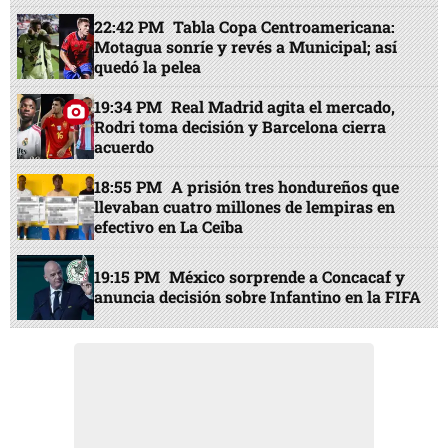
22:42 PM
Tabla Copa Centroamericana:
Motagua sonríe y revés a Municipal; así
quedó la pelea
19:34 PM
Real Madrid agita el mercado,
Rodri toma decisión y Barcelona cierra
acuerdo
18:55 PM
A prisión tres hondureños que
llevaban cuatro millones de lempiras en
efectivo en La Ceiba
19:15 PM
México sorprende a Concacaf y
anuncia decisión sobre Infantino en la FIFA