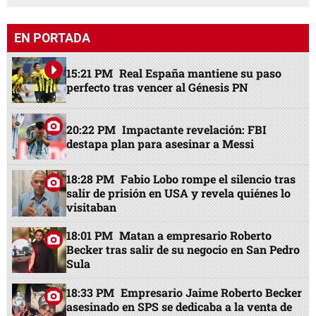
EN PORTADA
15:21 PM
Real España mantiene su paso
perfecto tras vencer al Génesis PN
20:22 PM
Impactante revelación: FBI
destapa plan para asesinar a Messi
18:28 PM
Fabio Lobo rompe el silencio tras
salir de prisión en USA y revela quiénes lo
visitaban
18:01 PM
Matan a empresario Roberto
Becker tras salir de su negocio en San Pedro
Sula
18:33 PM
Empresario Jaime Roberto Becker
asesinado en SPS se dedicaba a la venta de