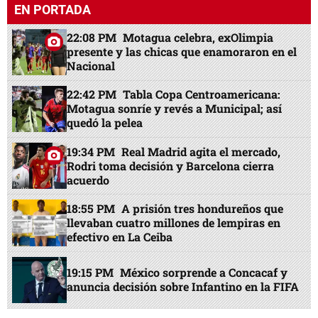
EN PORTADA
22:08 PM
Motagua celebra, exOlimpia
presente y las chicas que enamoraron en el
Nacional
22:42 PM
Tabla Copa Centroamericana:
Motagua sonríe y revés a Municipal; así
quedó la pelea
19:34 PM
Real Madrid agita el mercado,
Rodri toma decisión y Barcelona cierra
acuerdo
18:55 PM
A prisión tres hondureños que
llevaban cuatro millones de lempiras en
efectivo en La Ceiba
19:15 PM
México sorprende a Concacaf y
anuncia decisión sobre Infantino en la FIFA