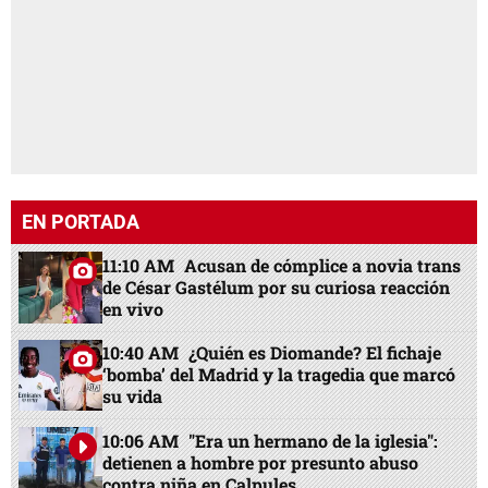
11:10 AM
Acusan de cómplice a novia trans
de César Gastélum por su curiosa reacción
en vivo
10:40 AM
¿Quién es Diomande? El fichaje
‘bomba’ del Madrid y la tragedia que marcó
su vida
10:06 AM
"Era un hermano de la iglesia":
detienen a hombre por presunto abuso
contra niña en Calpules
23:00 PM
Cientos de extranjeros presos en
Honduras: ¿cuáles son los delitos?
08:04 AM
Maribel Espinoza: "JOH debió
regresar en silencio a enfrentar la justicia"