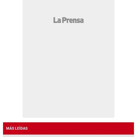
MÁS LEÍDAS
JOH le responde a Dagoberto Aspra ante
supuestas amenazas en audiencia
Acusan de cómplice a novia trans de César
Gastélum por su curiosa reacción en vivo
El dólar vuelve a subir en Honduras: así quedó el
tipo de cambio este 6 de agosto