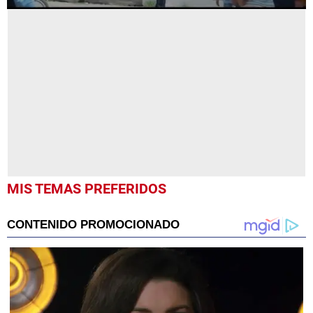
0
MIS TEMAS PREFERIDOS
seconds
of
59
seconds