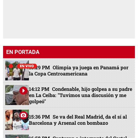
EN PORTADA
13:29 PM
Olimpia ya juega en Panamá por
la Copa Centroamericana
14:12 PM
Condenable, hijo golpea a su padre
en La Ceiba: "Tuvimos una discusión y me
golpeó"
15:36 PM
Se va del Real Madrid, da el sí al
Barcelona y Arsenal con bombazo