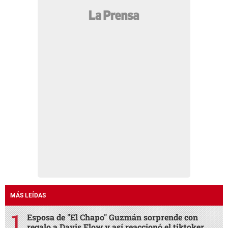
MÁS LEÍDAS
Esposa de "El Chapo" Guzmán sorprende con
regalo a Davis Flow y así reaccionó el tiktoker