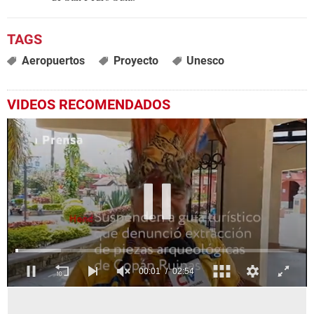
Aeropuertos
Proyecto
Unesco
VIDEOS RECOMENDADOS
0
seconds
of