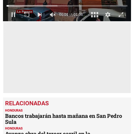
0
seconds
of
1
minute,
6
seconds
HONDURAS
Bancos trabajarán hasta mañana en San Pedro
Sula
HONDURAS
Avanza obra del tercer carril en la