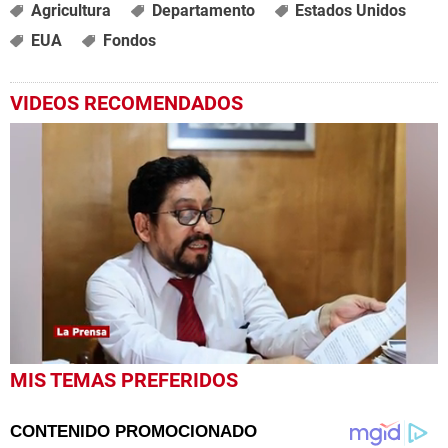
Agricultura
Departamento
Estados Unidos
EUA
Fondos
VIDEOS RECOMENDADOS
0
MIS TEMAS PREFERIDOS
seconds
of
1
minute,