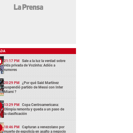
ADA
21:17 PM
Sale a la luz la verdad sobre
vida privada de Vozinha: Adiós a
rumores
20:29 PM
¿Por qué Said Martínez
suspendió partido de Messi con Inter
Miami ?
13:29 PM
Copa Centroamericana:
Olimpia remonta y queda a un paso de
la clasificación
18:46 PM
Capturan a venezolano por
muerte de expolicía en asalto a negocio