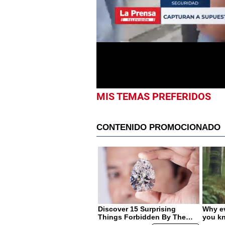
seconds
of
54
seconds
Volume
0%
MIS TEMAS PREFERIDOS