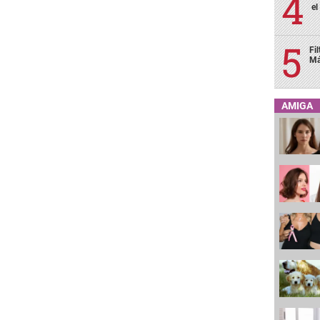
el
Fi
Má
AMIGA