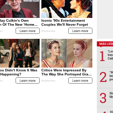
MÁS LEÍ
"Lo
tre
Cei
“M
le
pr
Si
ti
Vi