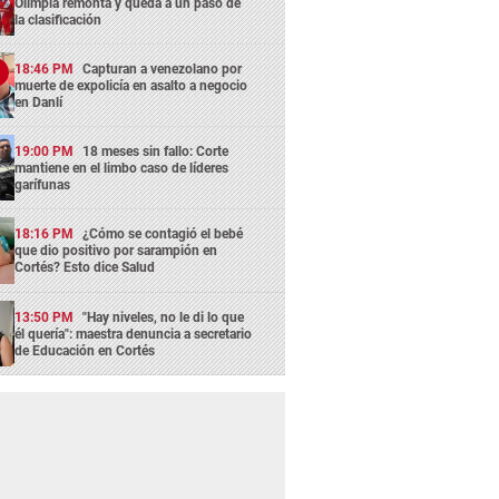
Olimpia remonta y queda a un paso de
la clasificación
18:46 PM
Capturan a venezolano por
muerte de expolicía en asalto a negocio
en Danlí
19:00 PM
18 meses sin fallo: Corte
mantiene en el limbo caso de líderes
garífunas
18:16 PM
¿Cómo se contagió el bebé
que dio positivo por sarampión en
Cortés? Esto dice Salud
13:50 PM
"Hay niveles, no le di lo que
él quería": maestra denuncia a secretario
de Educación en Cortés