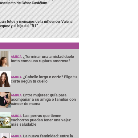
 asesinato de César Gastélum
ltran fotos y mensajes de la influencer Valeria
rquez y el hijo del “R1”
¿Terminar una amistad duele
AMIGA
tanto como una ruptura amorosa?
¿Cabello largo o corto? Elige tu
AMIGA
corte según tu cuello
Entre mujeres: guía para
AMIGA
acompañar a su amiga o familiar con
cáncer de mama
Las perras que tienen
AMIGA
cachorros pueden tener una vejez
más saludable
La nueva feminidad: entre la
AMIGA