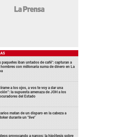
DAS
s paquetes iban untados de café": capturan a
s hombres con millonaria suma de dinero en La
ba
írame a los ojos, a vos te voy a dar una
cción”: la supuesta amenaza de JOH a los
ocuradores del Estado
carios matan de un disparo en la cabeza a
ktoker durante un "live"
deos provocando a narcos: la hipótesis sobre