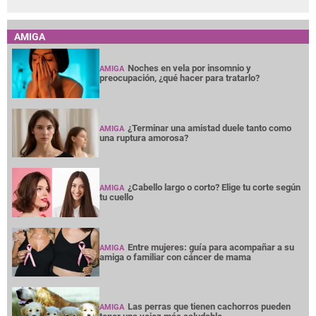
AMIGA
Noches en vela por insomnio y
AMIGA
preocupación, ¿qué hacer para tratarlo?
¿Terminar una amistad duele tanto como
AMIGA
una ruptura amorosa?
¿Cabello largo o corto? Elige tu corte según
AMIGA
tu cuello
Entre mujeres: guía para acompañar a su
AMIGA
amiga o familiar con cáncer de mama
Las perras que tienen cachorros pueden
AMIGA