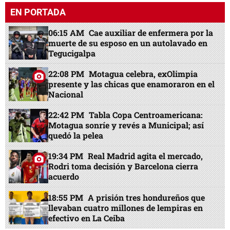
EN PORTADA
06:15 AM
Cae auxiliar de enfermera por la
muerte de su esposo en un autolavado en
Tegucigalpa
22:08 PM
Motagua celebra, exOlimpia
presente y las chicas que enamoraron en el
Nacional
22:42 PM
Tabla Copa Centroamericana:
Motagua sonríe y revés a Municipal; así
quedó la pelea
19:34 PM
Real Madrid agita el mercado,
Rodri toma decisión y Barcelona cierra
acuerdo
18:55 PM
A prisión tres hondureños que
llevaban cuatro millones de lempiras en
efectivo en La Ceiba