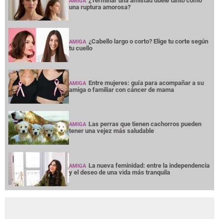
¿Terminar una amistad duele tanto como
AMIGA
una ruptura amorosa?
¿Cabello largo o corto? Elige tu corte según
AMIGA
tu cuello
Entre mujeres: guía para acompañar a su
AMIGA
amiga o familiar con cáncer de mama
Las perras que tienen cachorros pueden
AMIGA
tener una vejez más saludable
La nueva feminidad: entre la independencia
AMIGA
y el deseo de una vida más tranquila