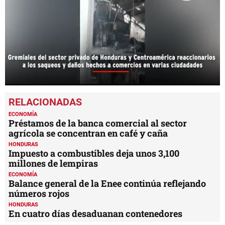
0
seconds
of
1
ECONOMÍA
minute,
Préstamos de la banca comercial al sector
19
agrícola se concentran en café y caña
seconds
HONDURAS
Impuesto a combustibles deja unos 3,100
millones de lempiras
ECONOMÍA
Balance general de la Enee continúa reflejando
números rojos
HONDURAS
En cuatro días desaduanan contenedores