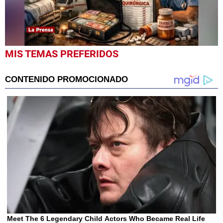
0
MIS TEMAS PREFERIDOS
seconds
of
57
seconds