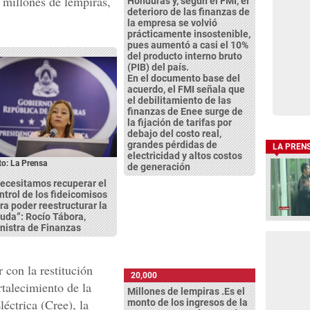
 millones de lempiras,
Honduras y, según el FMI, el
deterioro de las finanzas de
la empresa se volvió
prácticamente insostenible,
pues aumentó a casi el 10%
del producto interno bruto
(PIB) del país.
En el documento base del
acuerdo, el FMI señala que
el debilitamiento de las
finanzas de Enee surge de
la fijación de tarifas por
debajo del costo real,
grandes pérdidas de
LA PREN
electricidad y altos costos
to: La Prensa
de generación
ecesitamos recuperar el
ntrol de los fideicomisos
ra poder reestructurar la
uda”: Rocío Tábora,
nistra de Finanzas
 con la restitución
20,000
rtalecimiento de la
Millones de lempiras .Es el
ctrica (Cree), la
monto de los ingresos de la