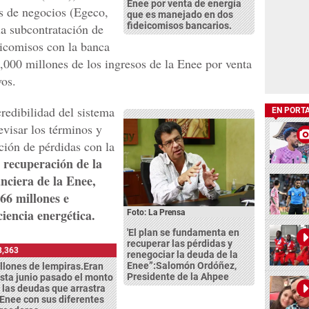
Enee por venta de energía
es de negocios (Egeco,
que es manejado en dos
fideicomisos bancarios.
a subcontratación de
eicomisos con la banca
000 millones de los ingresos de la Enee por venta
vos.
credibilidad del sistema
EN PORT
visar los términos y
ción de pérdidas con la
recuperación de la
ciera de la Enee,
66 millones e
iencia energética.
Foto: La Prensa
'El plan se fundamenta en
recuperar las pérdidas y
8,363
renegociar la deuda de la
Enee”:Salomón Ordóñez,
llones de lempiras.Eran
Presidente de la Ahpee
sta junio pasado el monto
 las deudas que arrastra
 Enee con sus diferentes