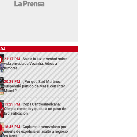
ADA
21:17 PM
Sale a la luz la verdad sobre
vida privada de Vozinha: Adiós a
rumores
20:29 PM
¿Por qué Said Martínez
suspendió partido de Messi con Inter
Miami ?
13:29 PM
Copa Centroamericana:
Olimpia remonta y queda a un paso de
la clasificación
18:46 PM
Capturan a venezolano por
muerte de expolicía en asalto a negocio
en Danlí