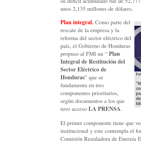
su déficit acumulado fue de 52,777
unos 2,135 millones de dólares.
Plan integral.
Como parte del
rescate de la empresa y la
reforma del sector eléctrico del
país, el Gobierno de Honduras
Plan
propuso al FMI un “
Integral de Restitución del
Sector Eléctrico de
Fo
Honduras
” que se
“N
fundamenta en tres
co
componentes prioritarios,
pa
de
según documentos a los que
Mi
LA PRENSA
tuvo acceso
.
El primer componente tiene que ver
institucional y este contempla el fo
Comisión Reguladora de Energía Elé