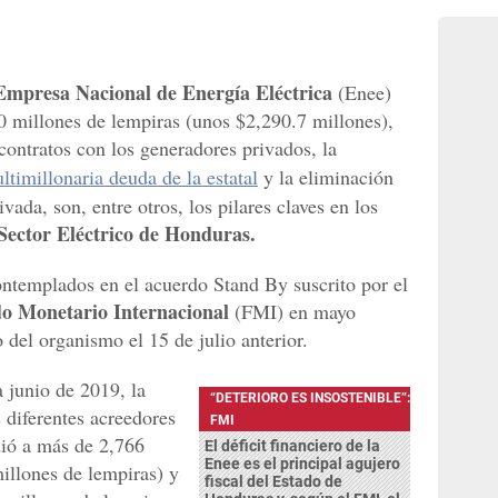
Empresa Nacional de Energía Eléctrica
(Enee)
0 millones de lempiras (unos $2,290.7 millones),
 contratos con los generadores privados, la
timillonaria deuda de la estatal
y la eliminación
vada, son, entre otros, los pilares claves en los
 Sector Eléctrico de Honduras.
ntemplados en el acuerdo Stand By suscrito por el
o Monetario Internacional
(FMI) en mayo
o del organismo el 15 de julio anterior.
 junio de 2019, la
“DETERIORO ES INSOSTENIBLE”:
 diferentes acreedores
FMI
dió a más de 2,766
El déficit financiero de la
Enee es el principal agujero
illones de lempiras) y
fiscal del Estado de