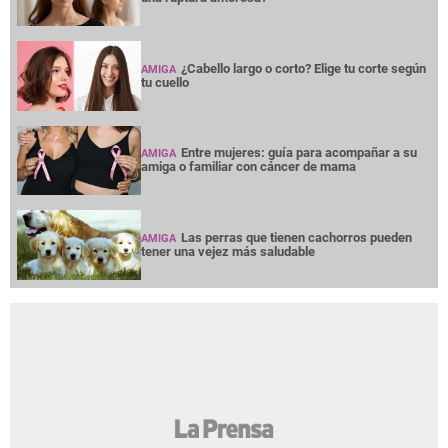
¿Cabello largo o corto? Elige tu corte según
AMIGA
tu cuello
Entre mujeres: guía para acompañar a su
AMIGA
amiga o familiar con cáncer de mama
Las perras que tienen cachorros pueden
AMIGA
tener una vejez más saludable