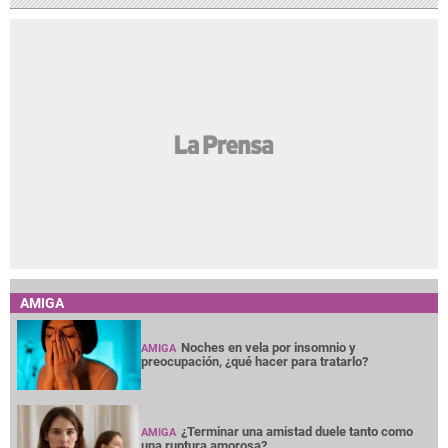
AMIGA
Noches en vela por insomnio y
AMIGA
preocupación, ¿qué hacer para tratarlo?
¿Terminar una amistad duele tanto como
AMIGA
una ruptura amorosa?