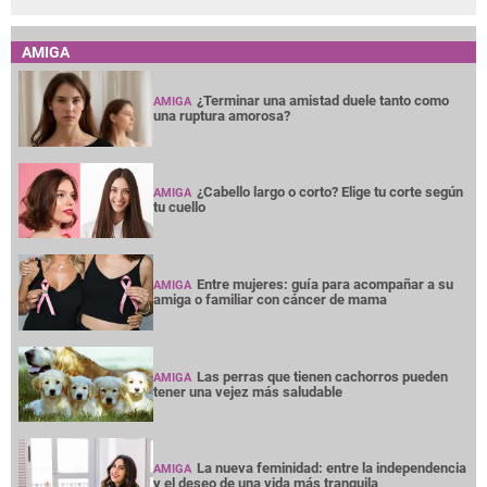
AMIGA
¿Terminar una amistad duele tanto como
AMIGA
una ruptura amorosa?
¿Cabello largo o corto? Elige tu corte según
AMIGA
tu cuello
Entre mujeres: guía para acompañar a su
AMIGA
amiga o familiar con cáncer de mama
Las perras que tienen cachorros pueden
AMIGA
tener una vejez más saludable
La nueva feminidad: entre la independencia
AMIGA
y el deseo de una vida más tranquila