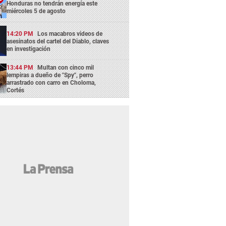
Honduras no tendrán energía este
miércoles 5 de agosto
14:20 PM
Los macabros videos de
asesinatos del cartel del Diablo, claves
en investigación
13:44 PM
Multan con cinco mil
lempiras a dueño de "Spy", perro
arrastrado con carro en Choloma,
Cortés