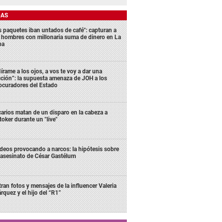
DAS
s paquetes iban untados de café": capturan a
s hombres con millonaria suma de dinero en La
ba
írame a los ojos, a vos te voy a dar una
cción”: la supuesta amenaza de JOH a los
ocuradores del Estado
carios matan de un disparo en la cabeza a
ktoker durante un "live"
deos provocando a narcos: la hipótesis sobre
 asesinato de César Gastélum
ltran fotos y mensajes de la influencer Valeria
rquez y el hijo del “R1”