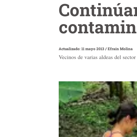
Continúa
contamin
Actualizado: 11 mayo 2013
/
Efraín Molina
Vecinos de varias aldeas del sector