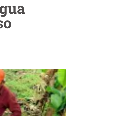
agua
so