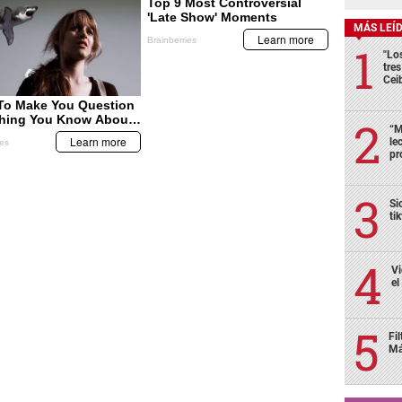
MÁS LEÍ
"Lo
tre
Cei
“M
le
pr
Si
ti
Vi
el
Fi
Má