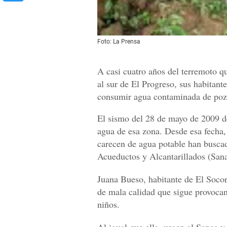
Foto: La Prensa
A casi cuatro años del terremoto qu
al sur de El Progreso, sus habitant
consumir agua contaminada de pozo
El sismo del 28 de mayo de 2009 d
agua de esa zona. Desde esa fecha,
carecen de agua potable han busca
Acueductos y Alcantarillados (Sanaa
Juana Bueso, habitante de El Socor
de mala calidad que sigue provocan
niños.
Al igual que ella, urgen al Sanaa y