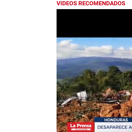
VIDEOS RECOMENDADOS
0
seconds
of
5