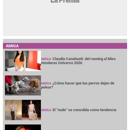
AMIGA
Claudia Canahuati: del running al Miss
AMIGA
Honduras Universo 2026
¿Cómo hacer que tus perros dejen de
AMIGA
pelear?
El “nude” se consolida como tendencia
AMIGA