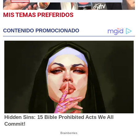
0
MIS TEMAS PREFERIDOS
seconds
of
1
CONTENIDO PROMOCIONADO
minute,
28
seconds
Hidden Sins: 15 Bible Prohibited Acts We All
Commit!
Brainberries