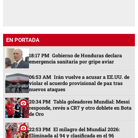
EN PORTADA
18:17 PM
Gobierno de Honduras declara
emergencia sanitaria por gripe aviar
06:53 AM
Irán vuelve a acusar a EE.UU. de
violar el acuerdo provisional de paz tras
nuevos ataques
20:34 PM
Tabla goleadores Mundial: Messi
responde, revés a CR7 y otro doblete en Bota
de Oro
22:53 PM
El milagro del Mundial 2026:
Eliminada al 94 y clasificada en el 96