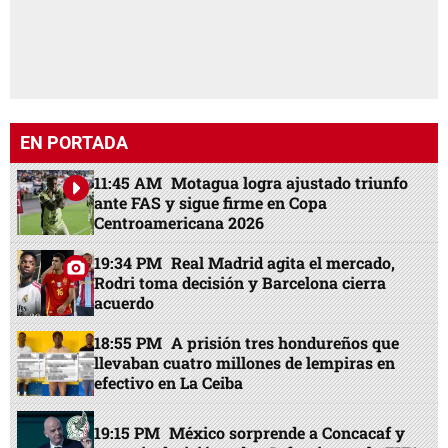
EN PORTADA
11:45 AM
Motagua logra ajustado triunfo
ante FAS y sigue firme en Copa
Centroamericana 2026
19:34 PM
Real Madrid agita el mercado,
Rodri toma decisión y Barcelona cierra
acuerdo
18:55 PM
A prisión tres hondureños que
llevaban cuatro millones de lempiras en
efectivo en La Ceiba
19:15 PM
México sorprende a Concacaf y