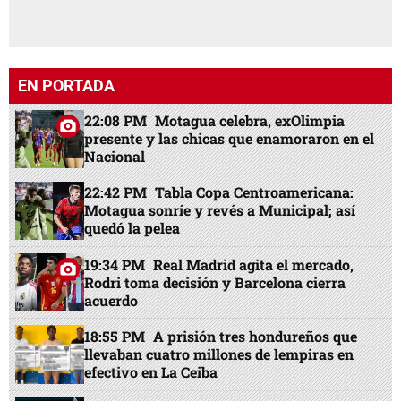
EN PORTADA
22:08 PM
Motagua celebra, exOlimpia
presente y las chicas que enamoraron en el
Nacional
22:42 PM
Tabla Copa Centroamericana:
Motagua sonríe y revés a Municipal; así
quedó la pelea
19:34 PM
Real Madrid agita el mercado,
Rodri toma decisión y Barcelona cierra
acuerdo
18:55 PM
A prisión tres hondureños que
llevaban cuatro millones de lempiras en
efectivo en La Ceiba