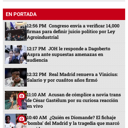
EN PORTADA
12:56 PM
Congreso envía a verificar 14,000
firmas para definir juicio político por Ley
Agroindustrial
12:17 PM
JOH le responde a Dagoberto
Aspra ante supuestas amenazas en
audiencia
12:32 PM
Real Madrid renueva a Vinicius:
Salario y por cuañtos años firmó
11:10 AM
Acusan de cómplice a novia trans
de César Gastélum por su curiosa reacción
en vivo
10:40 AM
¿Quién es Diomande? El fichaje
‘bomba’ del Madrid y la tragedia que marcó