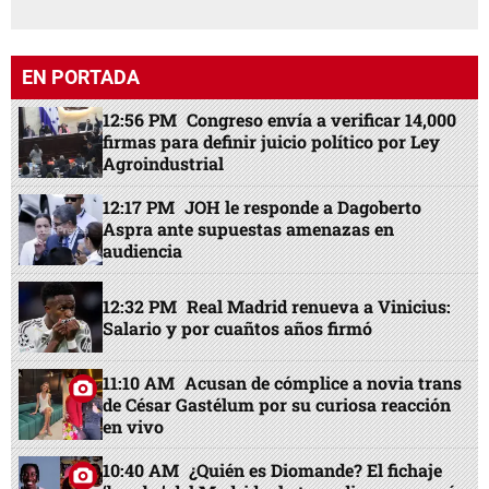
EN PORTADA
12:56 PM
Congreso envía a verificar 14,000
firmas para definir juicio político por Ley
Agroindustrial
12:17 PM
JOH le responde a Dagoberto
Aspra ante supuestas amenazas en
audiencia
12:32 PM
Real Madrid renueva a Vinicius:
Salario y por cuañtos años firmó
11:10 AM
Acusan de cómplice a novia trans
de César Gastélum por su curiosa reacción
en vivo
10:40 AM
¿Quién es Diomande? El fichaje