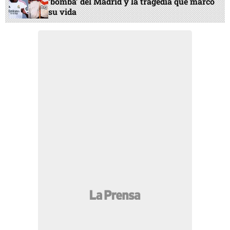
‘bomba’ del Madrid y la tragedia que marcó
su vida