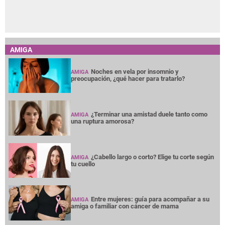
AMIGA
Noches en vela por insomnio y
AMIGA
preocupación, ¿qué hacer para tratarlo?
¿Terminar una amistad duele tanto como
AMIGA
una ruptura amorosa?
¿Cabello largo o corto? Elige tu corte según
AMIGA
tu cuello
Entre mujeres: guía para acompañar a su
AMIGA
amiga o familiar con cáncer de mama