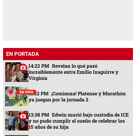
EN PORTADA
14:22 PM
Revelan lo qué pasó
increíblemente entre Emilio Izaguirre y
Virginia
13:12 PM
¡Comienza! Platense y Marathón
ya juegan por la jornada 2
13:38 PM
Edwin murió bajo custodia de ICE
y no pudo cumplir el sueño de celebrar los
15 años de su hija