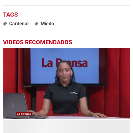
Cardenal
Miedo
VIDEOS RECOMENDADOS
0
seconds
of