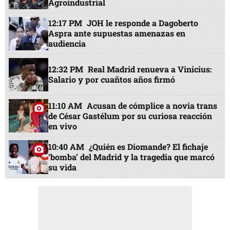
Agroindustrial
12:17 PM
JOH le responde a Dagoberto
Aspra ante supuestas amenazas en
audiencia
12:32 PM
Real Madrid renueva a Vinicius:
Salario y por cuañtos años firmó
11:10 AM
Acusan de cómplice a novia trans
de César Gastélum por su curiosa reacción
en vivo
10:40 AM
¿Quién es Diomande? El fichaje
‘bomba’ del Madrid y la tragedia que marcó
su vida