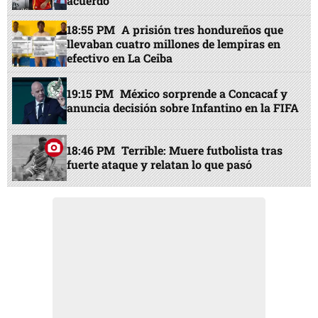
acuerdo
18:55 PM
A prisión tres hondureños que
llevaban cuatro millones de lempiras en
efectivo en La Ceiba
19:15 PM
México sorprende a Concacaf y
anuncia decisión sobre Infantino en la FIFA
18:46 PM
Terrible: Muere futbolista tras
fuerte ataque y relatan lo que pasó