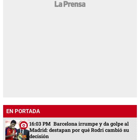
EN PORTADA
16:03 PM
Barcelona irrumpe y da golpe al
Madrid: destapan por qué Rodri cambió su
decisión
16:37 PM
Reprograman audiencia de
Roosevelt Hernández por incompatibilidad
de agenda
15:02 PM
Nasry Asfura llega a Colombia
para investidura de Abelardo de la Espriella
12:32 PM
Real Madrid renueva a Vinicius:
Salario y por cuántos años firmó