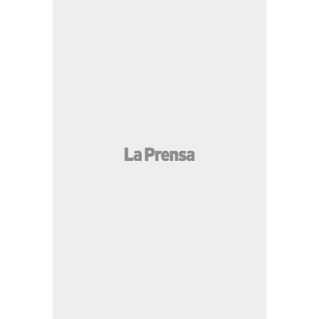
MÁS LEÍDAS
JOH le responde a Dagoberto Aspra ante
supuestas amenazas en audiencia