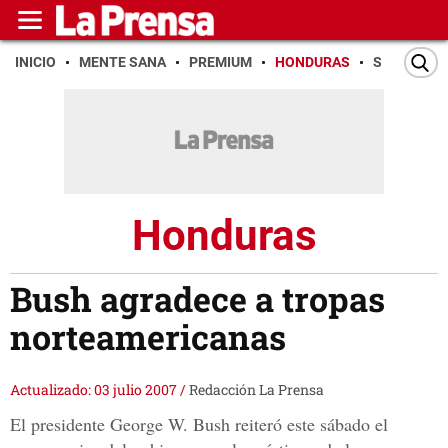
INICIO
MENTE SANA
PREMIUM
HONDURAS
SAN PEDR
Honduras
Bush agradece a tropas
norteamericanas
Actualizado: 03 julio 2007
/
Redacción La Prensa
El presidente George W. Bush reiteró este sábado el