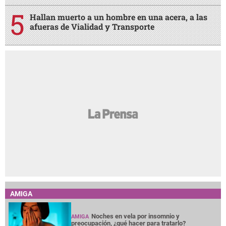
AMIGA
Noches en vela por insomnio y
AMIGA
preocupación, ¿qué hacer para tratarlo?
¿Terminar una amistad duele tanto como
AMIGA
una ruptura amorosa?
¿Cabello largo o corto? Elige tu corte según
AMIGA
tu cuello
Entre mujeres: guía para acompañar a su
AMIGA