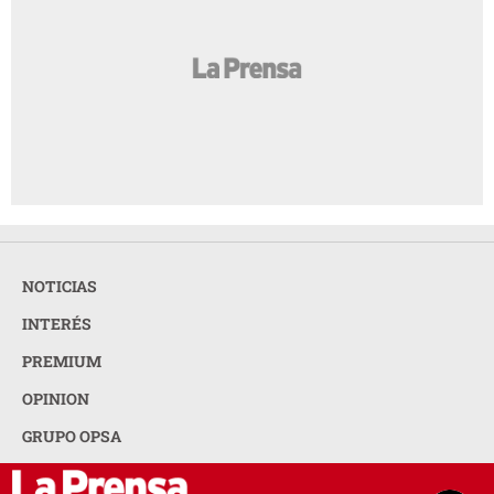
NOTICIAS
INTERÉS
PREMIUM
OPINION
GRUPO OPSA
LA PRENSA TODOS LOS DERECHOS RESERVADOS ©
2026
ORGANIZACIÓN PUBLICITARIA S.A.
ACERCA DE LA PRENSA
POLÍTICA DE PRIVACIDAD
CONTACTA CON NOSOTROS
NEWSLETTER
MAPA DEL SITIO