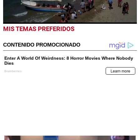
0
MIS TEMAS PREFERIDOS
seconds
of
2
minutes,
19
seconds