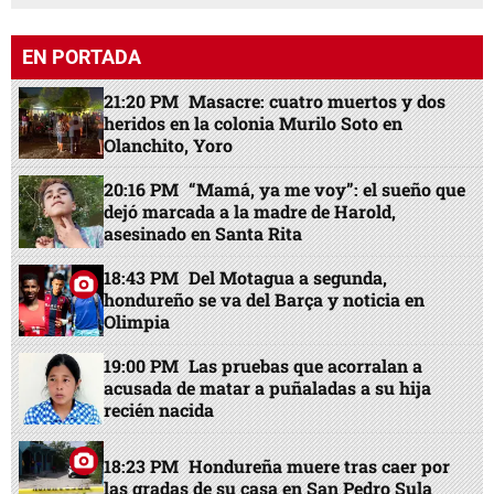
EN PORTADA
21:20 PM
Masacre: cuatro muertos y dos
heridos en la colonia Murilo Soto en
Olanchito, Yoro
20:16 PM
“Mamá, ya me voy”: el sueño que
dejó marcada a la madre de Harold,
asesinado en Santa Rita
18:43 PM
Del Motagua a segunda,
hondureño se va del Barça y noticia en
Olimpia
19:00 PM
Las pruebas que acorralan a
acusada de matar a puñaladas a su hija
recién nacida
18:23 PM
Hondureña muere tras caer por
las gradas de su casa en San Pedro Sula