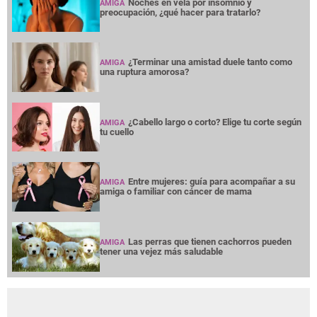
Noches en vela por insomnio y
AMIGA
preocupación, ¿qué hacer para tratarlo?
¿Terminar una amistad duele tanto como
AMIGA
una ruptura amorosa?
¿Cabello largo o corto? Elige tu corte según
AMIGA
tu cuello
Entre mujeres: guía para acompañar a su
AMIGA
amiga o familiar con cáncer de mama
Las perras que tienen cachorros pueden
AMIGA
tener una vejez más saludable