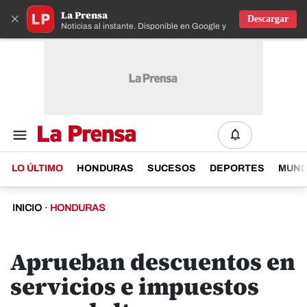
La Prensa
×
Descargar
Noticias al instante. Disponible en Google y IOS
LO ÚLTIMO
HONDURAS
SUCESOS
DEPORTES
MUN
INICIO
·
HONDURAS
Aprueban descuentos en
servicios e impuestos