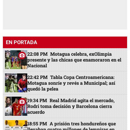
EN PORTADA
22:08 PM
Motagua celebra, exOlimpia
presente y las chicas que enamoraron en el
Nacional
22:42 PM
Tabla Copa Centroamericana:
Motagua sonríe y revés a Municipal; así
quedó la pelea
19:34 PM
Real Madrid agita el mercado,
Rodri toma decisión y Barcelona cierra
acuerdo
18:55 PM
A prisión tres hondureños que
llevaban cuatro millones de lempiras en