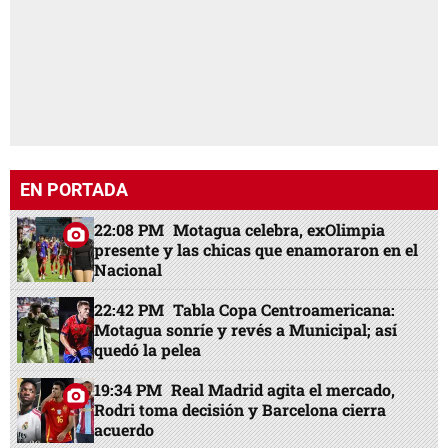
EN PORTADA
22:08 PM
Motagua celebra, exOlimpia
presente y las chicas que enamoraron en el
Nacional
22:42 PM
Tabla Copa Centroamericana:
Motagua sonríe y revés a Municipal; así
quedó la pelea
19:34 PM
Real Madrid agita el mercado,
Rodri toma decisión y Barcelona cierra
acuerdo