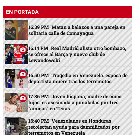
EN PORTADA
16:39 PM
Matan a balazos a una pareja en
solitaria calle de Comayagua
16:14 PM
Real Madrid alista otro bombazo,
se ofrece al Barça y nuevo club de
Lewandowski
16:50 PM
Tragedia en Venezuela: esposa de
deportista muere tras los terremotos
17:36 PM
Joven hispana, madre de cinco
hijos, es asesinada a puñaladas por tres
"amigas" en Texas
16:40 PM
Venezolanos en Honduras
recolectan ayuda para damnificados por
terremotos en Venezuela