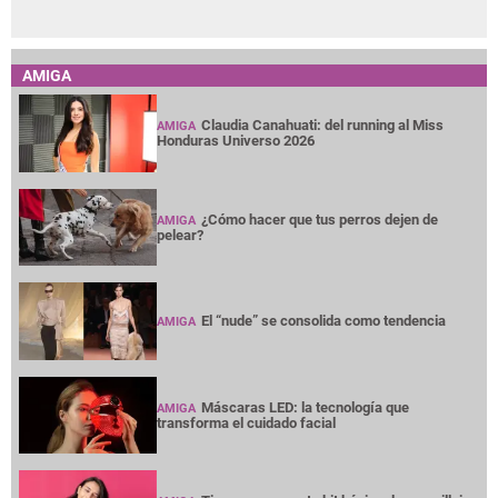
AMIGA
Claudia Canahuati: del running al Miss
AMIGA
Honduras Universo 2026
¿Cómo hacer que tus perros dejen de
AMIGA
pelear?
El “nude” se consolida como tendencia
AMIGA
Máscaras LED: la tecnología que
AMIGA
transforma el cuidado facial