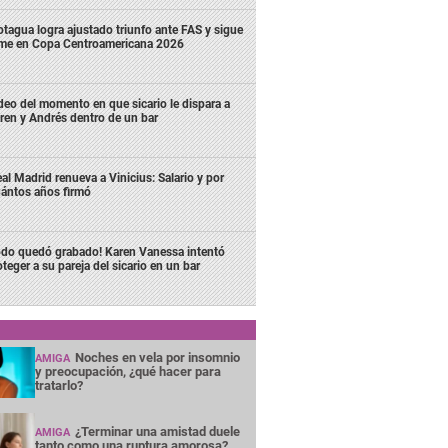
tagua logra ajustado triunfo ante FAS y sigue
rme en Copa Centroamericana 2026
deo del momento en que sicario le dispara a
ren y Andrés dentro de un bar
al Madrid renueva a Vinicius: Salario y por
ántos años firmó
odo quedó grabado! Karen Vanessa intentó
oteger a su pareja del sicario en un bar
Noches en vela por insomnio
AMIGA
y preocupación, ¿qué hacer para
tratarlo?
¿Terminar una amistad duele
AMIGA
tanto como una ruptura amorosa?