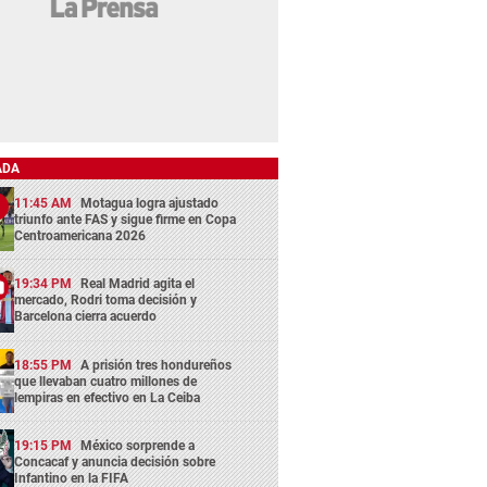
ADA
11:45 AM
Motagua logra ajustado
triunfo ante FAS y sigue firme en Copa
Centroamericana 2026
19:34 PM
Real Madrid agita el
mercado, Rodri toma decisión y
Barcelona cierra acuerdo
18:55 PM
A prisión tres hondureños
que llevaban cuatro millones de
lempiras en efectivo en La Ceiba
19:15 PM
México sorprende a
Concacaf y anuncia decisión sobre
Infantino en la FIFA