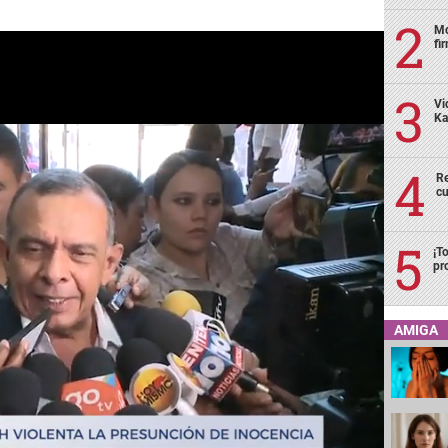
Mo
fi
Vi
Ka
Re
cu
¡T
pr
AMIGA