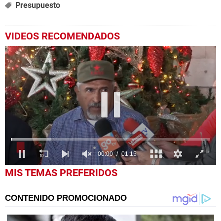
Presupuesto
VIDEOS RECOMENDADOS
0
MIS TEMAS PREFERIDOS
seconds
of
1
minute,
15
seconds